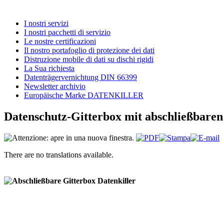
I nostri servizi
I nostri pacchetti di servizio
Le nostre certificazioni
Il nostro portafoglio di protezione dei dati
Distruzione mobile di dati su dischi rigidi
La Sua richiesta
Datenträgervernichtung DIN 66399
Newsletter archivio
Europäische Marke DATENKILLER
Datenschutz-Gitterbox mit abschließbaren
There are no translations available.