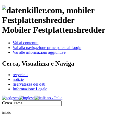
Mobiler Festplattenshredder
Vai ai contenuti
Vai alla navigazione principale e al Login
Vai alle informazioni aggiuntive
Cerca, Visualizza e Naviga
recycle it
notizie
riservatezza dei dati
Informazione Legale
Cerca
inizio